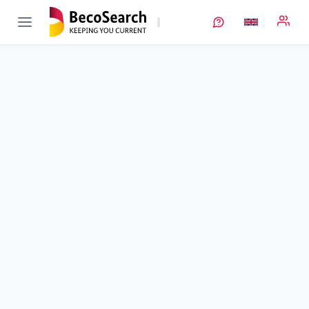
EMBATT-goes-FAB
Verbundprojekt öffnen
Verfahren- und Anlagentechnik zur industriellen Herstellung
von großformatigen Bipolarbatterien mit Lithium-Ionen-
Technologie
Sub-project
4
von 4
Sicherheitsfördernde Maßnahmen für den Einsatz von
großformatigen Bipolarbatterien mit Li-Ionen-Technologie in
Fahrzeugen
Duration
01/08/2018 - 31/03/2021
Executing unit
Mercedes-Benz
Location
Stuttgart
Amount of funding
83.319,00 €
Total budget
no information
Sponsor
BMWE