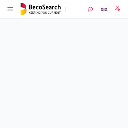
Structur.E
Verbundprojekt öffnen
Strukturierte Anoden für verbesserte Schnellladefähigkeit und
Steigerung der Energiedichte von Lithium-Ionenbatterien
Sub-project
3
von 8
Anodenpulvermaterial für strukturierte Anoden - Herstellung
und Modell-basierte Entwicklung
Duration
01/05/2019 - 31/12/2022
Executing unit
SGL Carbon
Location
Meitingen
Amount of funding
108.882,00 €
Total budget
no information
Sponsor
BMWE
Project data
Contact
More info