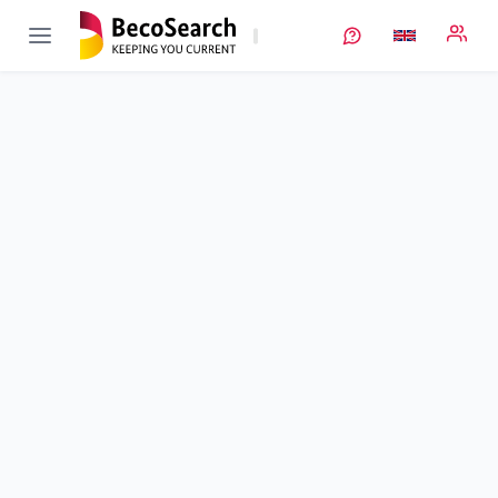
OptiKeraLyt
Verbundprojekt öffnen
Material- und Produktionsprozessoptimierung für Lithium-
Ionen-Batterien mit keramischen Festkörperelektrolyten
Sub-project
2
von 9
Synthese von Elektrolyt- und Katholytpulvern sowie
Beschichtungen für Kathodenaktivmaterial zur Optimierung
der Eignung zum Lasersintern
Duration
01/01/2019 - 30/06/2022
Executing unit
TANIOBIS
Location
Goslar
Amount of funding
220.331,00 €
Total budget
no information
Sponsor
BMWE