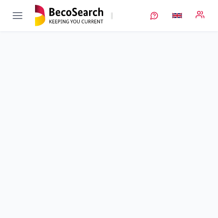
FLiBatt
Verbundprojekt öffnen
Feste Lithiumbatterien mit Vliesstoffen
Sub-project
4
von 4
Herstellung der Pasten und Zellen
Duration
01/10/2019 - 31/03/2023
Executing unit
FhG
•
Fraunhofer Batterien
•
ISE
Location
Freiburg
Amount of funding
922.107,00 €
Total budget
no information
Sponsor
BMWE
Project data
Keywords
Contact
More info