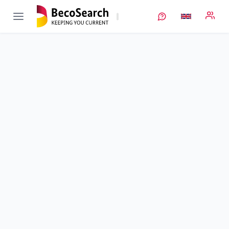
RAMSES_1
Verbundprojekt öffnen
Reversible alkalische Zink-Mangandioxid-Batterie zur
stationären Stromspeicherung
Sub-project
1
von 2
Duration
01/10/2019 - 31/03/2023
Executing unit
ZSW
•
StO Ulm
Location
Ulm
Amount of funding
476.994,00 €
Total budget
476.994,00 €
Sponsor
BMFTR
Project data
Contact
More info