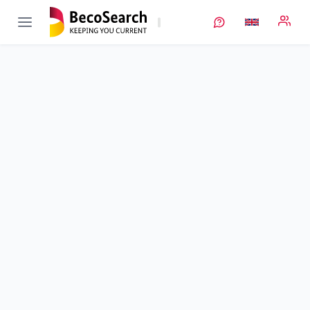
FH-Impuls 2016:
Verbundprojekt
LiModPress
öffnen
FH-Impuls 2016: Entwicklung eines Funktionsmusters für ein
modulares Lithium-Ionen-Batteriesystem auf Basis der
hydraulischen Verpressung von Einzelzellen
Sub-project
1
von 3
Duration
01/10/2019 - 30/09/2021
Executing unit
WHS
•
WEI
Location
Gelsenkirchen
Amount of funding
117.848,00 €
Total budget
117.848,00 €
Sponsor
BMFTR
Project data
Keywords
Contact
More info