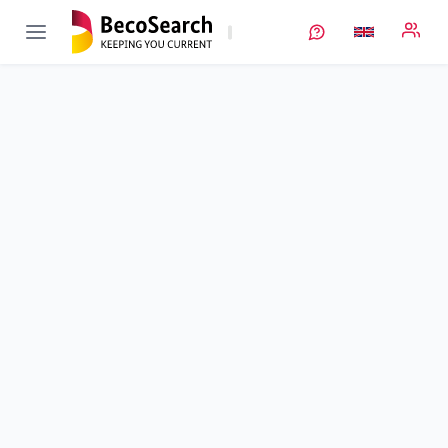
CatSE
Verbundprojekt öffnen
Untersuchung der Transport- und Transferprozesse von Li in
polykristallinen keramischen Festkörperelektrolyten und an
der Kathoden/Elektrolyt Grenzfläche
Sub-project
1
von 5
Duration
01/04/2019 - 31/10/2022
Executing unit
FZ Jülich
•
IMD
•
IMD-2
Location
Jülich
Amount of funding
622.900,00 €
Total budget
622.900,00 €
Sponsor
BMFTR
Project data
Keywords
Contact
More info