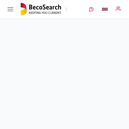
LionAID
Verbundprojekt öffnen
Intelligentes, fortgeschrittenes Diagnosegerät für LiIon-
Batterien
Sub-project
4
von 4
Diagnosetester
Duration
01/09/2018 - 31/08/2022
Executing unit
FKFS
Location
Stuttgart
Amount of funding
475.841,00 €
Total budget
no information
Sponsor
BMFTR
Project data
Keywords
Contact
More info