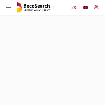
ERANET-MERANET-
Verbundprojekt
DryProTex
öffnen
ERANET Verbundprojekt: Trockene Verarbeitung funktionaler
Materialien in textile Halbzeuge für Energiespeicher der
nächsten Generation
Sub-project
1
von 4
Prozessentwicklung zur Materialvorbehandlung und
Filmbildung sowie Evaluierung textiler Halbzeuge in Li-S-
Prototypzellen
Duration
01/09/2018 - 31/12/2021
Executing unit
FhG
•
Fraunhofer Batterien
•
IWS
Location
Dresden
Amount of funding
383.880,00 €
Total budget
383.880,00 €
Sponsor
BMFTR