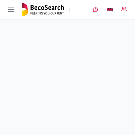
interBatt
Verbundprojekt öffnen
Innovative Grenzschichtlösungen und -charakterisierung für
Anoden der nächsten Generation
Sub-project
1
von 4
Duration
01/09/2020 - 29/02/2024
Executing unit
DLR
•
TT
Location
Stuttgart
Amount of funding
549.968,00 €
Total budget
549.968,00 €
Sponsor
BMFTR
Description
Project data
Contact
More info