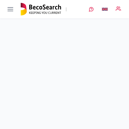
ImpTest
Verbundprojekt öffnen
Impedanzbasierter Batterietester zum cloudbasierten
Monitoring des Lebenszyklus von Batterien für die
Elektromobilität und für Energiespeicher
Sub-project
1
von 3
BatASIC und BatTest-Modul
Duration
01/11/2020 - 31/12/2023
Executing unit
AMAC Chemnitz
Location
Chemnitz
Amount of funding
348.775,00 €
Total budget
no information
Sponsor
BMWE
Project data
Contact
More info