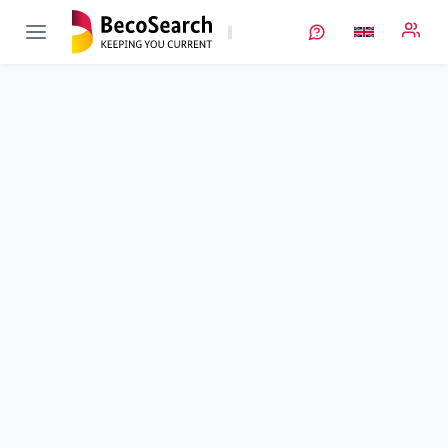
PyroLith
Verbundprojekt öffnen
Entwicklung eines stabilen Prozesses auf Basis der
Prozessketten Pyrometallurgie-Schlackenaufbereitung-
Hydrometallurgie zur Rückgewinnung von Li aus Mn-haltigen
Schlacken
Sub-project
1
von 4
Duration
01/12/2020 - 30/11/2023
Executing unit
TU Clausthal
•
IFAD
•
RAR
Location
Clausthal-Zellerfeld