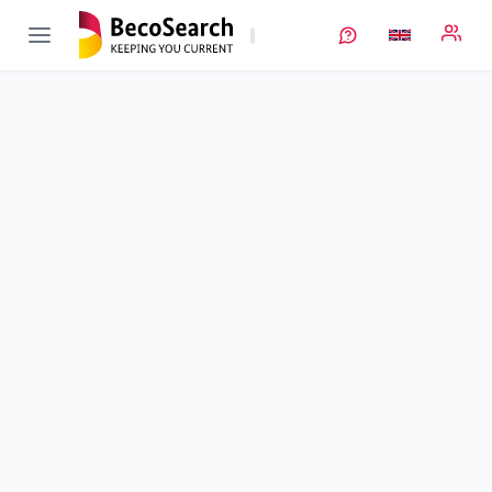
TrackBatt
Verbundprojekt öffnen
Tracking und Tracing in der Batterieproduktion
Sub-project
3
von 3
Duration
01/10/2020 - 31/03/2024
Executing unit
TU Braunschweig
•
IWF
Location
Braunschweig
Amount of funding
1.247.399,00 €
Total budget
1.247.399,00 €