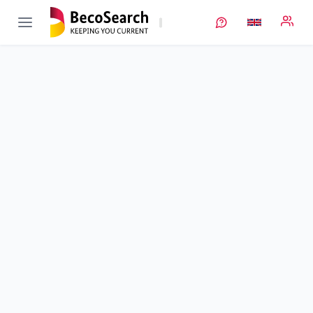
EProFest
Verbundprojekt öffnen
Evaluation von Prozessen zur Produktion von
Festkörperbatteriekomponenten
Sub-project
5
von 5
Duration
01/12/2020 - 31/03/2023
Executing unit
Uni Münster
•
MEET
Location
Münster
Amount of funding
433.280,00 €
Total budget
433.280,00 €
Sponsor
BMFTR
Project data
Keywords
Contact
More info