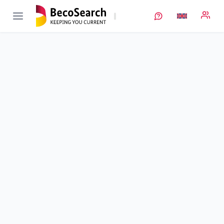
ViPro
Verbundprojekt öffnen
Entwicklung virtueller Produktionssysteme in der
Batteriezellfertigung zur prozessübergreifenden
Produktionssteuerung
Sub-project
4
von 4
Duration
01/10/2020 - 31/03/2024
Executing unit
ZSW
•
StO Ulm
•
ECP
•
Digitalisierung, Track
and Trace & Prozessoptimierung
Location
Ulm
Amount of funding
468.683,00 €
Total budget
468.683,00 €
Sponsor
BMFTR
Project data
Contact
More info