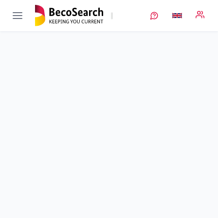
IntelliPast
Verbundprojekt öffnen
Entwicklung eines intelligenten und autonomen
Pastenproduktionsverfahrens
Sub-project
1
von 2
Duration
01/01/2021 - 30/06/2024
Executing unit
KIT
•
MVM
Location
Karlsruhe
Amount of funding
645.268,00 €
Total budget
645.268,00 €
Sponsor
BMFTR
Project data
Contact
More info