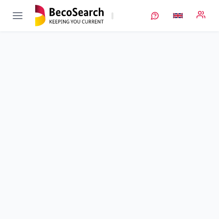
GranuProd
Verbundprojekt öffnen
Granulatbasierte Einschritt-Elektrodenproduktionsanlage mit
intelligenter Produktionsregelung <br />
Sub-project
1
von 3
Duration
01/01/2021 - 30/09/2024
Executing unit
TU Braunschweig
•
IPAT
Location
Braunschweig
Amount of funding
1.441.015,00 €
Total budget
1.441.015,00 €
Sponsor
BMFTR
Project data
Contact
More info