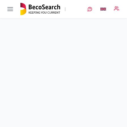
DaLion-4.0
Verbundprojekt öffnen
Data-Mining als Basis cyber-physischer Systeme in der
Lithium-Ionen-Batteriezellproduktion
Sub-project
3
von 7
Data-Mining mit Hilfe der online Erfassung relevanter
Prozess- und Materialdaten während der kontinuierlichen
Dispergierung der Elektrodenmassen
Duration
01/01/2019 - 30/06/2022
Executing unit
Coperion
Location
Stuttgart
Amount of funding
48.030,00 €
Total budget
no information
Sponsor
BMWE