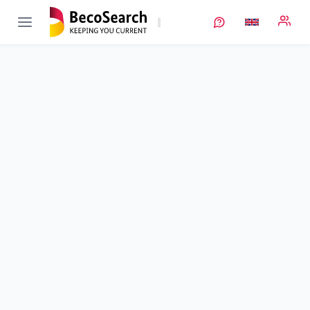
ALBATROS
Verbundprojekt öffnen
Alternative Materialsysteme für stationäre Batteriespeicher
auf Basis von Aluminium als Anodenmaterial zur Substitution
kritischer Rohstoffe
Sub-project
2
von 4
Duration
01/07/2021 - 31/12/2024
Executing unit
IoLiTec
Location
Heilbronn
Amount of funding
164.440,00 €
Total budget
no information
Sponsor
BMFTR
Project data
Keywords
Contact
More info