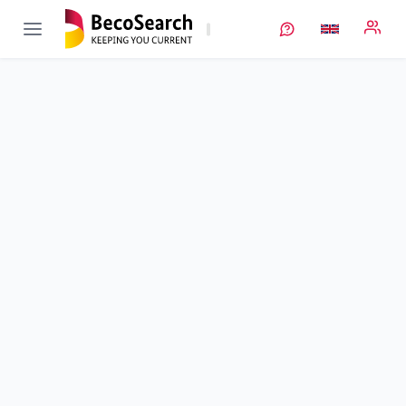
ForeCast
Verbundprojekt öffnen
Formulierungs- und Coating-Modell für simultan zweilagig-
strukturierte Lithium-Ionen-Batterieschichten
Sub-project
2
von 2
Duration
01/06/2021 - 31/03/2024
Executing unit
KIT
•
MZE
•
TFT
Location
Karlsruhe
Amount of funding
299.749,00 €
Total budget
299.749,00 €
Sponsor
BMFTR
Project data
Keywords
Contact
More info