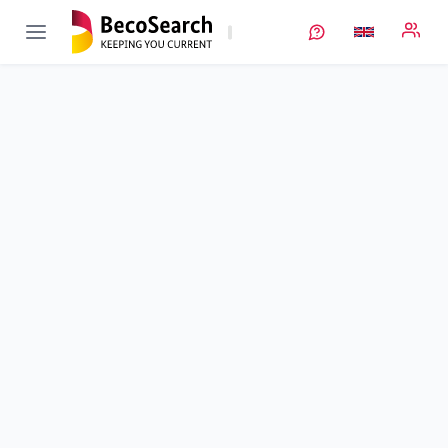
NeuroBatt
Verbundprojekt öffnen
Neuronale Netzwerke zur Zustandsüberwachung von
Batterien
Sub-project
6
von 6
Batteriemanagementsystem zur Zustandsüberwachung von
Batterie mittels neuronaler Netzwerke
Duration
01/03/2021 - 29/02/2024
Executing unit
BI
Location
Aachen
Amount of funding
364.896,00 €
Total budget
no information
Sponsor
BMWE
Project data
Keywords
Contact
More info