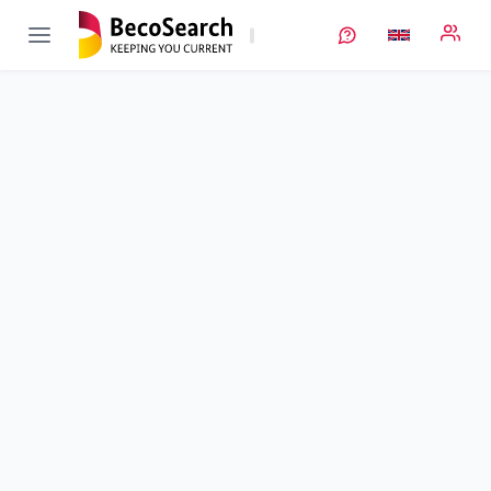
SkaLiS
Verbundprojekt öffnen
Operando-Analyse gestütztes, skalenübergreifendes und
skalierbareres Elektroden-Design zur Leistungserhöhung von
Lithium-Schwefel-Pouchzellen
Sub-project
4
von 5
Duration
01/07/2021 - 30/06/2024
Executing unit
Uni Jena
•
CEEC
•
ITUC
Location
Jena
Amount of funding
331.534,00 €
Total budget
331.534,00 €
Sponsor
BMFTR
Project data
Keywords
Contact
More info