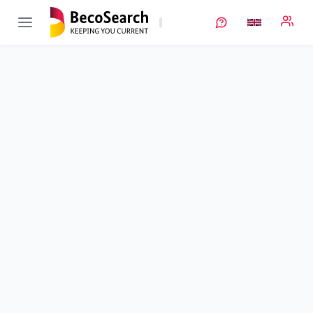
PerForManz
Verbundprojekt öffnen
Perforierte Folienableiter und Siliciumanoden für
ressourcenschonenden Materialeinsatz in nachhaltiger
Zelltechnologie
Sub-project
4
von 4
Duration
01/12/2021 - 31/12/2025
Executing unit
BENMETAL
Location
Siegen
Amount of funding
159.250,00 €
Total budget
no information
Sponsor
BMFTR
Project data
Keywords
Contact
More info