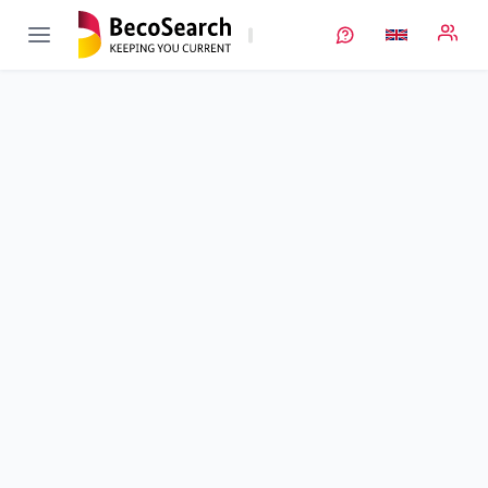
AdamBatt
Verbundprojekt öffnen
Fortschrittliche Materialien für die Anwendung in Hybriden
Festkörperbatterien
Sub-project
3
von 4
Duration
01/11/2020 - 31/10/2023
Executing unit
JLU
•
PhysChem
•
AG Janek
Location
Gießen
Amount of funding
207.645,00 €
Total budget
207.645,00 €
Sponsor
BMFTR
Project data
Keywords
Contact
More info