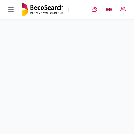
BiSSFest
Verbundprojekt öffnen
Bipolare Stapelung sulfidischer Festkörperbatterien
Sub-project
6
von 8
Duration
01/12/2021 - 31/05/2025
Executing unit
FhG
•
Fraunhofer Batterien
•
IST
Location
Braunschweig
Amount of funding
297.701,00 €
Total budget
297.701,00 €
Sponsor
BMFTR
Project data
Keywords
Contact
More info
Project management as