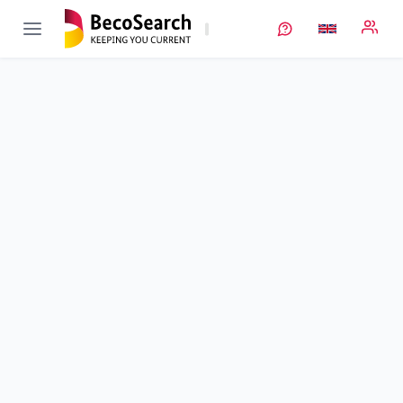
KoDI
Verbundprojekt öffnen
Kompensation von Druckschwankungen im Inneren von
Batteriezellen
Sub-project
5
von 5
Duration
01/09/2021 - 28/02/2025
Executing unit
TU Braunschweig
•
IWF
Location
Braunschweig
Amount of funding
735.833,00 €
Total budget
735.833,00 €
Sponsor
BMFTR
Project data
Keywords
Contact
More info